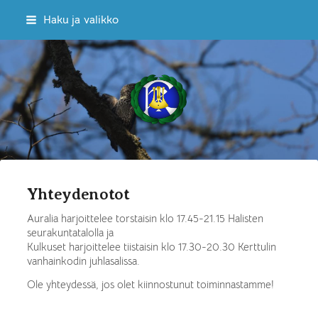
Siirry
Haku ja valikko
sivun
sisältöön
Sekakuoro Kulkuset ry
Yhteydenotot
Auralia harjoittelee torstaisin klo 17.45-21.15 Halisten
seurakuntatalolla ja
Kulkuset harjoittelee tiistaisin klo 17.30-20.30 Kerttulin
vanhainkodin juhlasalissa.
Ole yhteydessä, jos olet kiinnostunut toiminnastamme!