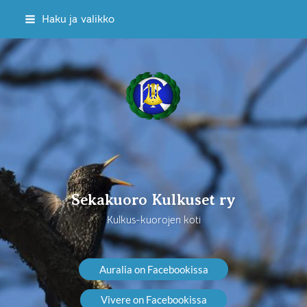
Siirry
Haku ja valikko
sivun
sisältöön
Sekakuoro Kulkuset ry
Sekakuoro Kulkuset ry
Kulkus-kuorojen koti
Auralia on Facebookissa
Vivere on Facebookissa