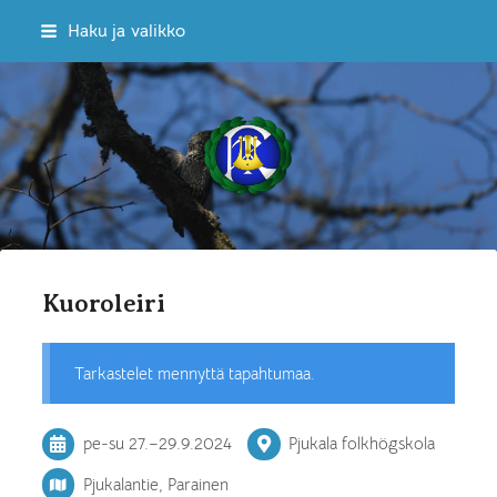
Siirry
Haku ja valikko
sivun
sisältöön
Sekakuoro Kulkuset ry
Kuoroleiri
Tarkastelet mennyttä tapahtumaa.
pe-su
27.
–
29.9.2024
Pjukala folkhögskola
Pjukalantie, Parainen