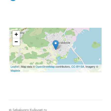
+
−
Leaflet
| Map data ©
OpenStreetMap
contributors,
CC-BY-SA
, Imagery ©
Mapbox
©
Sekakuoro Kulkuset ry