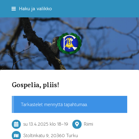
Siirry
Haku ja valikko
sivun
sisältöön
Sekakuoro Kulkuset ry
Gospelia, pliis!
Tarkastelet mennyttä tapahtumaa.
su 13.4.2025
klo 18
–
19
Riimi
Stoltinkatu 9, 20360 Turku