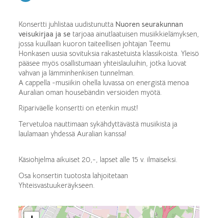
Konsertti juhlistaa uudistunutta
Nuoren seurakunnan
veisukirjaa ja se
tarjoaa ainutlaatuisen musiikkielämyksen,
jossa kuullaan kuoron taiteellisen johtajan Teemu
Honkasen uusia sovituksia rakastetuista klassikoista. Yleisö
pääsee myös osallistumaan yhteislauluihin, jotka luovat
vahvan ja lämminhenkisen tunnelman.
A cappella -musiikin ohella luvassa on energistä menoa
Auralian oman housebändin versioiden myötä.
Ripariväelle konsertti on etenkin must!
Tervetuloa nauttimaan sykähdyttävästä musiikista ja
laulamaan yhdessä Auralian kanssa!
Käsiohjelma aikuiset 20,-, lapset alle 15 v. ilmaiseksi.
Osa konsertin tuotosta lahjoitetaan
Yhteisvastuukeräykseen.