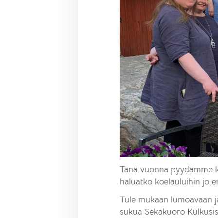
Tänä vuonna pyydämme kuo
haluatko koelauluihin jo e
Tule mukaan lumoavaan ja
sukua Sekakuoro Kulkusissa