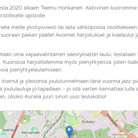
esta 2020 alkaen Teemu Honkanen. Aktiivinen kuoromme k
istilliselle opistolle.
tä meille yksityisviesti tai laita sähköpostia osoitteeseen:
suoraan paikan päälle! Avoimet harjoitukset ja koelaulut jär
tetään oma vapaavalintainen säestyksetön laulu, testataan 
Kuorossa harjoittelemme myös pienyhtyeissä, joten lisäks
uksia pienyhtyelaulamiseen.
 itsensä ja yleisönsä joulutunnelmaan tänä vuonna jazz-pia
joululauluja jo tapaillaan - jo sitä varten kannattaa tulla
 olisiko Auralia juuri sinun uusi laulukotisi!