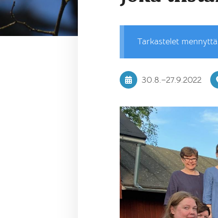
Tarkastelet mennytt
30.8.
–
27.9.2022