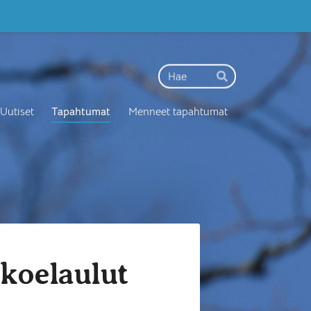
Haku
Hae
Uutiset
Tapahtumat
Menneet tapahtumat
 koelaulut