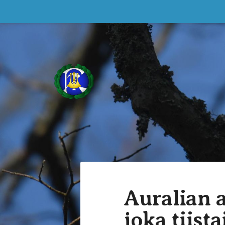
Siirry
sivun
sisältöön
Sekakuoro Kulkuset ry
Auralian a
joka tiista