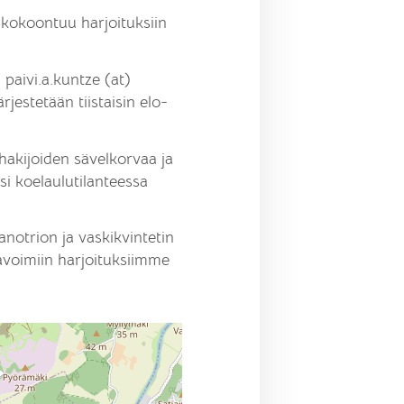
okoontuu harjoituksiin
 paivi.a.kuntze (at)
jestetään tiistaisin elo-
hakijoiden sävelkorvaa ja
i koelaulutilanteessa
notrion ja vaskikvintetin
 avoimiin harjoituksiimme