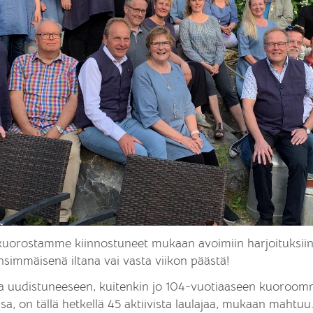
rostamme kiinnostuneet mukaan avoimiin harjoituksiin -
nsimmäisenä iltana vai vasta viikon päästä!
 uudistuneeseen, kuitenkin jo 104-vuotiaaseen kuoroom
, on tällä hetkellä 45 aktiivista laulajaa, mukaan mahtuu