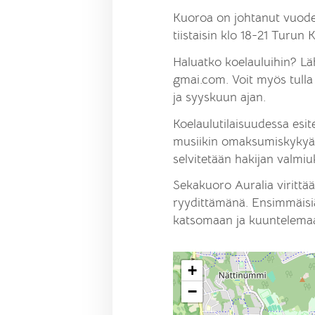
Kuoroa on johtanut vuod
tiistaisin klo 18-21 Turun Kr
Haluatko koelauluihin? Lähe
gmai.com. Voit myös tulla 
ja syyskuun ajan.
Koelaulutilaisuudessa esi
musiikin omaksumiskykyä. 
selvitetään hakijan valmi
Sekakuoro Auralia virittää
ryydittämänä. Ensimmäisiä 
katsomaan ja kuuntelemaan,
+
−