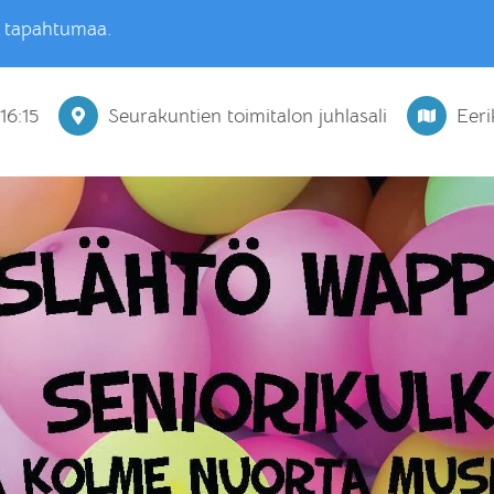
ä tapahtumaa.
–
16:15
Seurakuntien toimitalon juhlasali
Eeri