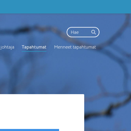
Haku
Hae
 johtaja
Tapahtumat
Menneet tapahtumat