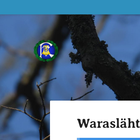
Siirry
sivun
sisältöön
Sekakuoro Kulkuset ry
Warasläh