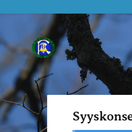
Siirry
sivun
sisältöön
Sekakuoro Kulkuset ry
Syyskonse