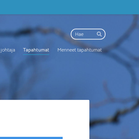
Haku
Hae
 johtaja
Tapahtumat
Menneet tapahtumat