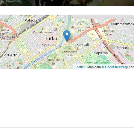
Leaflet
| Map data ©
OpenStreetMap
con