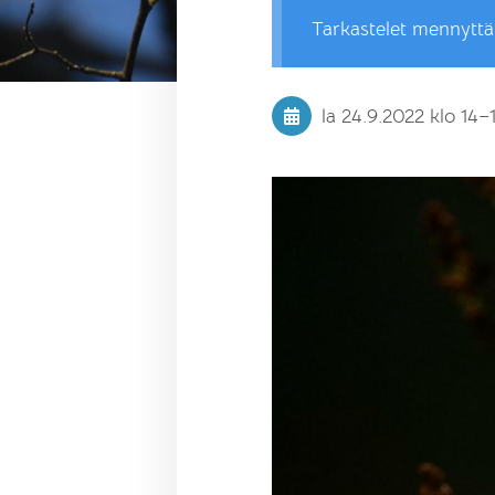
Tarkastelet mennytt
la 24.9.2022
klo 14
–