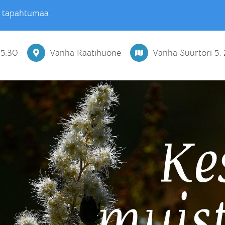
ä tapahtumaa.
15:30
Vanha Raatihuone
Vanha Suurtori 5