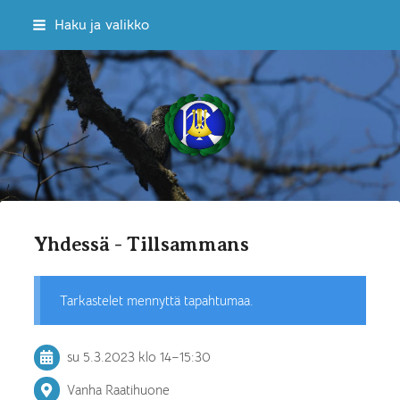
Siirry
Haku ja valikko
sivun
sisältöön
Sekakuoro Kulkuset ry
Yhdessä - Tillsammans
Tarkastelet mennyttä tapahtumaa.
su 5.3.2023
klo 14
–
15:30
Vanha Raatihuone