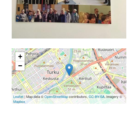
+
−
Leaflet
| Map data ©
OpenStreetMap
contributors,
CC-BY-SA
, Imagery ©
Mapbox