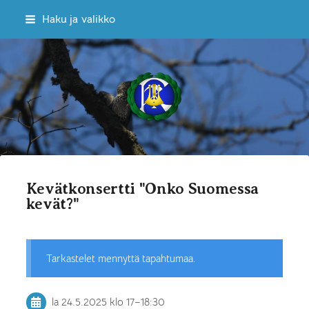
Siirry
Haku ja valikko
sivun
sisältöön
Sekakuoro Kulkuset ry
Kevätkonsertti "Onko Suomessa
kevät?"
Tarkastelet mennyttä tapahtumaa.
la 24.5.2025
klo 17
–
18:30