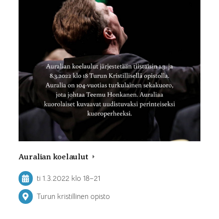
Auralian koelaulut
ti 1.3.2022
klo 18
–
21
Turun kristillinen opisto