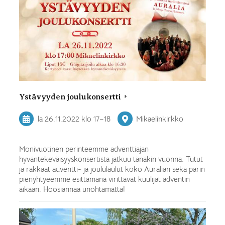
Ystävyyden joulukonsertti
la 26.11.2022
klo 17
–
18
Mikaelinkirkko
Monivuotinen perinteemme adventtiajan
hyväntekeväisyyskonsertista jatkuu tänäkin vuonna. Tutut
ja rakkaat adventti- ja joululaulut koko Auralian sekä parin
pienyhtyeemme esittämänä virittävät kuulijat adventin
aikaan. Hoosiannaa unohtamatta!