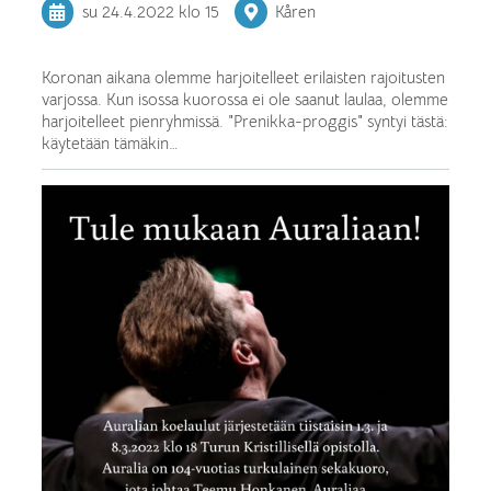
su 24.4.2022
klo 15
Kåren
Koronan aikana olemme harjoitelleet erilaisten rajoitusten
varjossa. Kun isossa kuorossa ei ole saanut laulaa, olemme
harjoitelleet pienryhmissä. "Prenikka-proggis" syntyi tästä:
käytetään tämäkin…