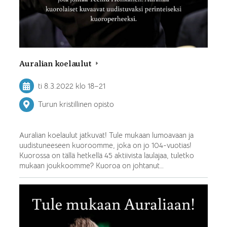
Auralian koelaulut
ti 8.3.2022
klo 18
–
21
Turun kristillinen opisto
Auralian koelaulut jatkuvat! Tule mukaan lumoavaan ja
uudistuneeseen kuoroomme, joka on jo 104-vuotias!
Kuorossa on tällä hetkellä 45 aktiivista laulajaa, tuletko
mukaan joukkoomme? Kuoroa on johtanut…