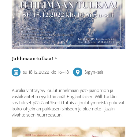
Juhlimaan tulkaa!
su 18.12.2022
klo 16
–
18
Sigyn-sali
Auralia virittäytyy joulutunnelmaan jazz-pianotrion ja
vaskikvintetin ryydittämänä! Englantilaisen Will Toddin
sovitukset pääsääntöisesti tutuista jouluhymneistä pukevat
koko ohjelman pakkasen siniseen ja blue note -jazzin
vivahteiseen huurreasuun.