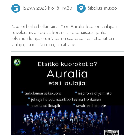
la 29.4.2023
klo 18
–
19:30
Sibelius-museo
”Jos ei heilaa helluntaina…” on Auralia-kuoron laulajien
toivelauluista koottu konserttikokonaisuus, jonka
jokainen kappale on vuosien saatossa koskettanut eri
laulajia, tuonut voimaa, herättänyt…