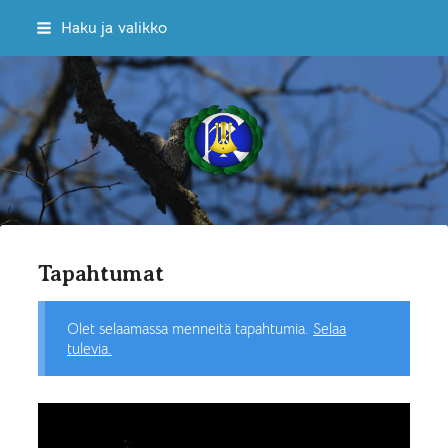
Siirry
Haku ja valikko
sivun
sisältöön
Sekakuoro Kulkuset ry
Tapahtumat
Olet selaamassa menneitä tapahtumia.
Selaa
tulevia.