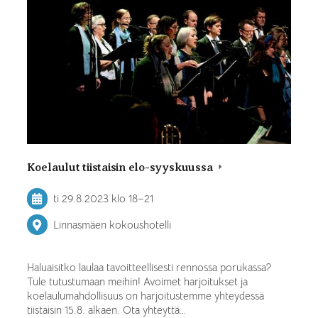
Koelaulut tiistaisin elo-syyskuussa
ti 29.8.2023
klo 18
–
21
Linnasmäen kokoushotelli
⁠⁠⁠⁠⁠⁠⁠Haluaisitko laulaa tavoitteellisesti rennossa porukassa?
Tule tutustumaan meihin! Avoimet harjoitukset ja
koelaulumahdollisuus on harjoitustemme yhteydessä
tiistaisin 15.8. alkaen. Ota yhteyttä…