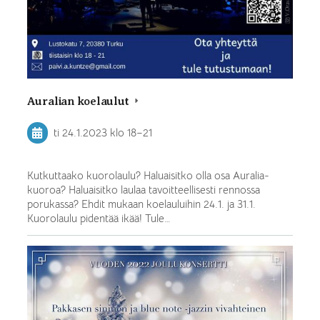
Auralian koelaulut
ti 24.1.2023
klo 18
–
21
Kutkuttaako kuorolaulu? Haluaisitko olla osa Auralia-
kuoroa? Haluaisitko laulaa tavoitteellisesti rennossa
porukassa? Ehdit mukaan koelauluihin 24.1. ja 31.1.
Kuorolaulu pidentää ikää! Tule…